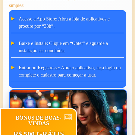
simples:
Acesse a App Store:
Abra a loja de aplicativos e
procure por “38h”.
Baixe e Instale:
Clique em “Obter” e aguarde a
instalação ser concluída.
Entrar ou Registre-se:
Abra o aplicativo, faça login ou
complete o cadastro para começar a usar.
BÔNUS DE BOAS-
VINDAS
R$ 500 GRÁTIS