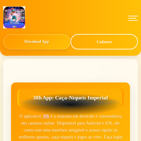
Download App
Cadastro
38h App: Caça-Níqueis Imperial
O aplicativo
38h
é o máximo em diversão e conveniência
em cassinos online. Disponível para Android e iOS, ele
conta com uma interface amigável e acesso rápido às
melhores apostas, caça-níqueis e jogos ao vivo. Faça login