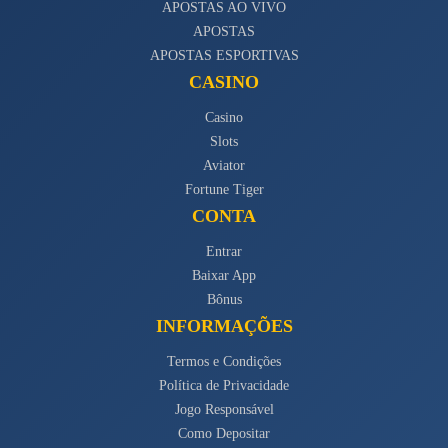
APOSTAS AO VIVO
APOSTAS
APOSTAS ESPORTIVAS
CASINO
Casino
Slots
Aviator
Fortune Tiger
CONTA
Entrar
Baixar App
Bônus
INFORMAÇÕES
Termos e Condições
Política de Privacidade
Jogo Responsável
Como Depositar