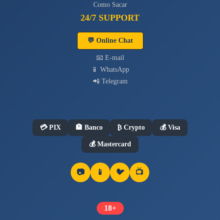
Como Sacar
24/7 SUPPORT
💬 Online Chat
📧 E-mail
📱 WhatsApp
📲 Telegram
💳 PIX
🏦 Banco
₿ Crypto
💰 Visa
💰 Mastercard
📷
📱
🐦
📺
18+