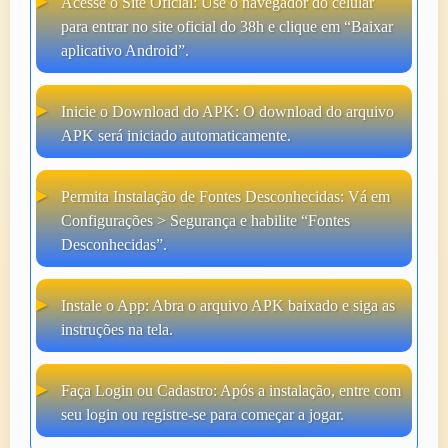
Acesse o Site Oficial:
Use o navegador do celular
para entrar no site oficial do 38h e clique em “Baixar
aplicativo Android”.
Inicie o Download do APK:
O download do arquivo
APK será iniciado automaticamente.
Permita Instalação de Fontes Desconhecidas:
Vá em
Configurações > Segurança e habilite “Fontes
Desconhecidas”.
Instale o App:
Abra o arquivo APK baixado e siga as
instruções na tela.
Faça Login ou Cadastro:
Após a instalação, entre com
seu login ou registre-se para começar a jogar.